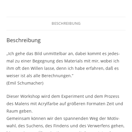
26.09.2026
Menge
BESCHREIBUNG
Beschreibung
„Ich gehe das Bild unmit­tel­bar an, dabei kommt es jedes­
mal zu einer Begeg­nung des Mate­ri­als mit mir, wobei ich
ihm oft den Willen lasse, denn ich habe erfah­ren, daß es
weiser ist als alle Berechnungen.”
(Emil Schumacher)
Dieser Work­shop wird dem Expe­ri­ment und dem Pro­zess
des Malens mit Acryl­far­be auf grö­ße­ren For­ma­ten Zeit und
Raum geben.
Gemein­sam können wir den span­nen­den Weg der Motiv­
wahl, des Suchens, des Fin­dens und des Ver­wer­fens gehen,