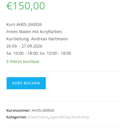
€
150,00
Kurs AH05-260926
Freies Malen mit Acrylfarben
Kursleitung: Andreas Hartmann
26.09. - 27.09.2026
Sa. 10:00 - 18:00, So. 10:00 - 18:00
9 Plätze buchbar
Freies
KURS BUCHEN
Malen
mit
Acrylfarben
Andreas
Kursnummer:
AH05-260926
Hartmann
Kategorien:
Erwachsene
,
Jugendliche
,
Workshop
ab