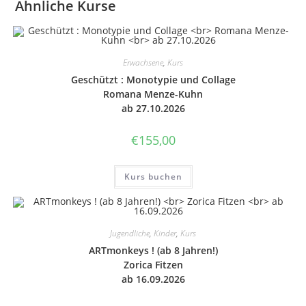
Ähnliche Kurse
Erwachsene
,
Kurs
Geschützt : Mono­ty­pie und Col­la­ge
Romana Menze-Kuhn
ab 27.10.2026
€
155,00
Kurs buchen
Jugendliche
,
Kinder
,
Kurs
ART­m­on­keys ! (ab 8 Jahren!)
Zorica Fitzen
ab 16.09.2026