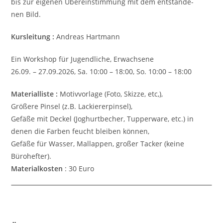
bis zur eige­nen Über­ein­stim­mung mit dem ent­stan­de­
nen Bild.
Kurs­lei­tung :
Andre­as Hartmann
Ein Work­shop für Jugend­li­che, Erwachsene
26.09. – 27.09.2026, Sa. 10:00 – 18:00, So. 10:00 – 18:00
Mate­ri­al­li­ste :
Motiv­vor­la­ge (Foto, Skizze, etc,),
Grö­ße­re Pinsel (z.B. Lackiererpinsel),
Gefäße mit Deckel (Joghurt­be­cher, Tup­per­ware, etc.) in
denen die Farben feucht blei­ben können,
Gefäße für Wasser, Mal­lap­pen, großer Tacker (keine
Bürohefter).
Mate­ri­al­ko­sten
: 30 Euro