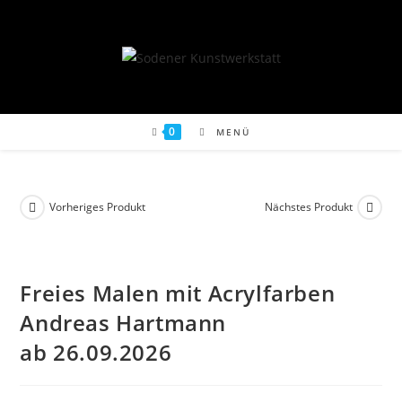
Zum
Inhalt
springen
0
MENÜ
Vorheriges Produkt
Nächstes Produkt
Freies Malen mit Acryl­far­ben
Andre­as Hart­mann
ab 26.09.2026