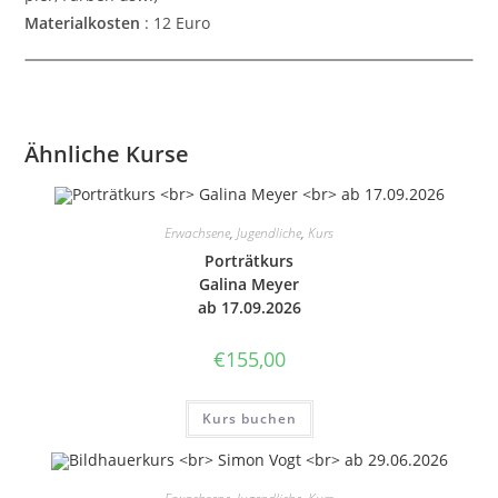
Mate­ri­al­ko­sten
: 12 Euro
Ähnliche Kurse
Erwachsene
,
Jugendliche
,
Kurs
Por­trät­kurs
Galina Meyer
ab 17.09.2026
€
155,00
Kurs buchen