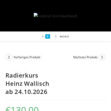
Zum
Inhalt
springen
0
MENÜ
Vorheriges Produkt
Nächstes Produkt
Radier­kurs
Heinz Wal­lisch
ab 24.10.2026
€
130,00