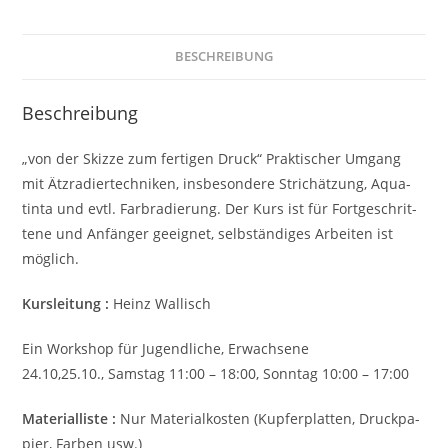
BESCHREIBUNG
Beschreibung
„von der Skizze zum fer­ti­gen Druck“ Prak­ti­scher Umgang
mit Ätz­ra­dier­tech­ni­ken, ins­be­son­de­re Strich­ät­zung, Aqua­
tin­ta und evtl. Farb­ra­die­rung. Der Kurs ist für Fort­ge­schrit­
te­ne und Anfän­ger geeig­net, selb­stän­di­ges Arbei­ten ist
möglich.
Kurs­lei­tung :
Heinz Wal­lisch
Ein Work­shop für Jugend­li­che, Erwachsene
24.10,25.10., Sams­tag 11:00 – 18:00, Sonn­tag 10:00 – 17:00
Mate­ri­al­li­ste :
Nur Mate­ri­al­ko­sten (Kup­fer­plat­ten, Druck­pa­
pier, Farben usw.)