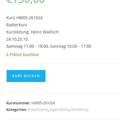
Kurs HW05-261024
Radierkurs
Kursleitung: Heinz Wallisch
24.10,25.10.
Samstag 11:00 - 18:00, Sonntag 10:00 - 17:00
6 Plätze buchbar
Radierkurs
KURS BUCHEN
Heinz
Wallisch
ab
24.10.2026
Kursnummer:
HW05-261024
Menge
Kategorien:
Erwachsene
,
Jugendliche
,
Workshop