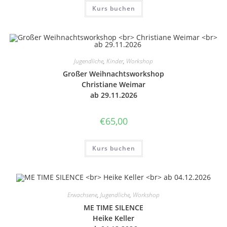
Kurs buchen
Jugendliche
,
Kinder
,
Workshop
Großer Weih­nachts­work­shop
Chri­stia­ne Weimar
ab 29.11.2026
€
65,00
Kurs buchen
Erwachsene
,
Jugendliche
,
Workshop
ME TIME SILENCE
Heike Keller