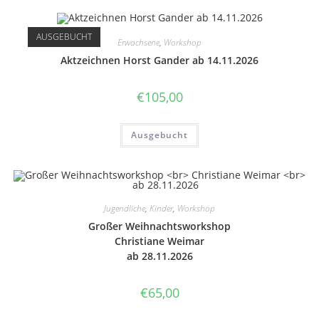
AUSGEBUCHT
Erwachsene
,
Workshop
Akt­zeich­nen Horst Gander ab 14.11.2026
€
105,00
Ausgebucht
Jugendliche
,
Kinder
,
Workshop
Großer Weih­nachts­work­shop
Chri­stia­ne Weimar
ab 28.11.2026
€
65,00