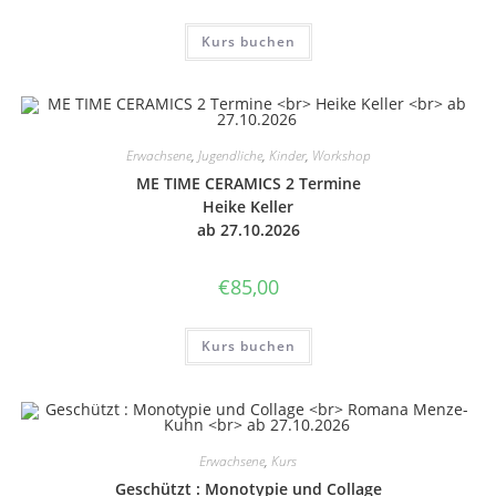
Kurs buchen
Erwachsene
,
Jugendliche
,
Kinder
,
Workshop
ME TIME CERA­MICS 2 Ter­mi­ne
Heike Keller
ab 27.10.2026
€
85,00
Kurs buchen
Erwachsene
,
Kurs
Geschützt : Mono­ty­pie und Col­la­ge