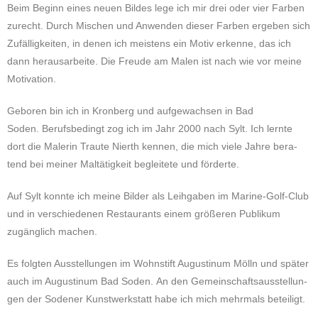
Beim Beginn eines neuen Bildes lege ich mir drei oder vier Farben
zurecht. Durch Mischen und Anwen­den dieser Farben erge­ben sich
Zufäl­lig­kei­ten, in denen ich mei­stens ein Motiv erken­ne, das ich
dann her­aus­ar­bei­te.
Die Freude am Malen ist nach wie vor meine
Motivation.
Gebo­ren bin ich
in Kron­berg
und auf­ge­wach­sen in Bad
Soden.
Berufs­be­dingt zog ich im Jahr 2000 nach Sylt. Ich lernte
dort die Male­rin Traute Nierth kennen, die mich viele Jahre bera­
tend bei meiner Mal­tä­tig­keit beglei­te­te und förderte.
Auf Sylt konnte ich meine Bilder als Leih­ga­ben im Marine-Golf-Club
und in ver­schie­de­nen Restau­rants einem grö­ße­ren Publi­kum
zugäng­lich machen.
Es folg­ten Aus­stel­lun­gen im Wohn­stift Augu­sti­num Mölln und später
auch im Augu­sti­num Bad Soden.
An den Gemein­schafts­aus­stel­lun­
gen der Sode­ner Kunst­werk­statt habe ich mich mehr­mals beteiligt.