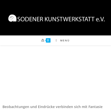
0
MENÜ
Beob­ach­tun­gen und Ein­drücke ver­bin­den sich mit Fan­ta­sie