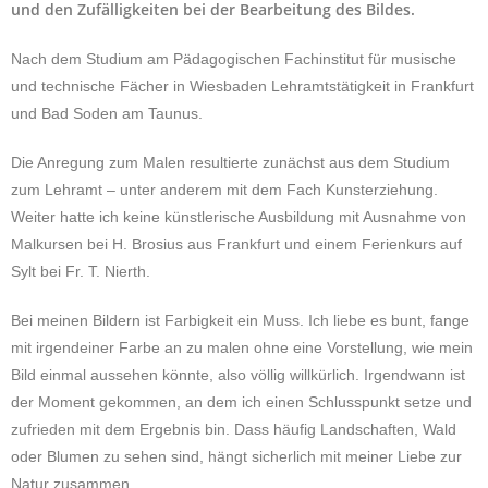
und den Zufäl­lig­kei­ten bei der Bear­bei­tung des Bildes.
Nach dem Stu­di­um am Päd­ago­gi­schen Fach­in­sti­tut für musi­sche
und tech­ni­sche Fächer in Wies­ba­den Lehr­amts­tä­tig­keit in Frank­furt
und Bad Soden am Taunus.
Die Anre­gung zum Malen resul­tier­te zunächst aus dem Stu­di­um
zum Lehr­amt – unter ande­rem mit dem Fach Kunst­er­zie­hung.
Weiter hatte ich keine künst­le­ri­sche Aus­bil­dung mit Aus­nah­me von
Mal­kur­sen bei H. Bro­si­us aus Frank­furt und einem Feri­en­kurs auf
Sylt bei Fr. T. Nierth.
Bei meinen Bil­dern ist Far­big­keit ein Muss. Ich liebe es bunt, fange
mit irgend­ei­ner Farbe an zu malen ohne eine Vor­stel­lung, wie mein
Bild einmal aus­se­hen könnte, also völlig will­kür­lich. Irgend­wann ist
der Moment gekom­men, an dem ich einen Schluss­punkt setze und
zufrie­den mit dem Ergeb­nis bin. Dass häufig Land­schaf­ten, Wald
oder Blumen zu sehen sind, hängt sicher­lich mit meiner Liebe zur
Natur zusammen.