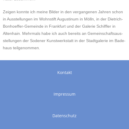
Zeigen konnte ich meine Bilder in den ver­gan­ge­nen Jahren schon
in Aus­stel­lun­gen im Wohn­stift Augu­sti­num in Mölln, in der Diet­rich-
Bon­hoef­fer-Gemein­de in Frank­furt und der Gale­rie Schiff­ler in
Alten­hain. Mehr­mals habe ich auch bereits an Gemein­schafts­aus­
stel­lun­gen der Sode­ner Kunst­werk­statt in der Stadt­ga­le­rie im Bade­
haus teilgenommen.
Kontakt
Impressum
Datenschutz