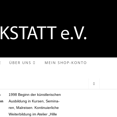
E
ÜBER UNS
MEIN SHOP-KONTO
­
1998 Beginn der künst­le­ri­schen
en
Aus­bil­dung in Kursen, Semi­na­
ren, Mal­rei­sen. Kon­ti­nu­ier­li­che
Wei­ter­bil­dung im Ate­lier „Hille