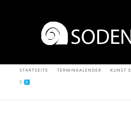
START­SEI­TE
TER­MIN­KA­LEN­DER
KUNST E
0