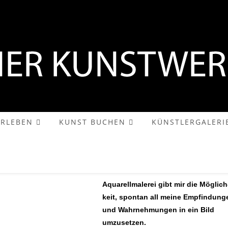
RLE­BEN
KUNST BUCHEN
KÜNST­LER­GA­LE­RI
Aq
uarell­ma­le­rei gibt mir die Mög­lich
keit, spon­tan all meine Emp­fin­dun­g
und Wahr­neh­mun­gen in ein Bild
umzusetzen.