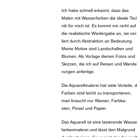
Ich habe schnell erkannt, dass das
Malen mit Was­ser­far­ben die ideale Tec
nik für mich ist. E
s kommt mir nicht auf
die rea­li­sti­sche Wie­der­ga­be an, sie ver
liert durch Abstrak­ti­on an Bedeu­tung.
Meine Motive sind Land­schaf­ten und
Blumen. Als Vor­la­ge dienen Fotos und
Skiz­zen, die ich auf Reisen und Wan­de
run­gen anfertige.
Die Aqua­rell­ma­le­rei hat viele Vor­tei­le, 
Farben sind leicht zu trans­por­tie­ren,
man braucht nur Wasser, Farb­ka­
sten, Pinsel und Papier.
Das Aqua­rell ist eine lasie­ren­de Was­se
far­ben­ma­le­rei und lässt den Mal­grund