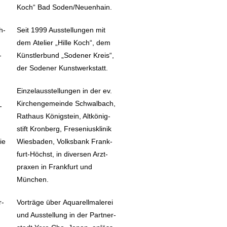
Koch“ Bad Soden/​Neuenhain.
h­
Seit 1999 Aus­stel­lun­gen mit
dem
Ate­lier „Hille Koch“
, dem
­
Künst­ler­bund „Sode­ner Kreis“,
der Sode­ner Kunstwerkstatt.
Ein­zel­aus­stel­lun­gen in der ev.
Kir­chen­ge­mein­de Schwal­bach,
­
Rat­haus König­stein, Alt­kö­nig­
stift Kron­berg, Fre­se­ni­us­kli­nik
die
Wies­ba­den, Volks­bank Frank­
furt-
Höchst, in diver­sen Arzt­
pra­xen in Frank­furt und
München.
r­
Vor­trä­ge über Aqua­rell­ma­le­rei
und Aus­stel­lung in der Part­ner­