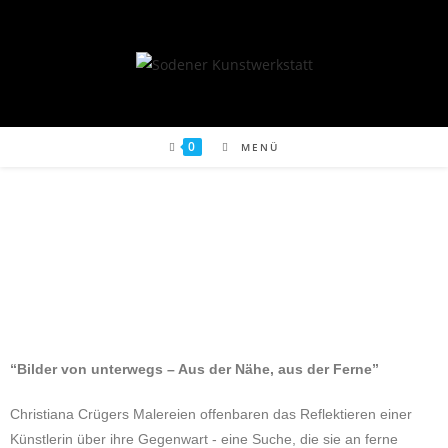
0
MENÜ
“Bilder von unter­wegs – Aus der Nähe, aus der Ferne”
Chri­stia­na Crü­gers Male­rei­en offen­ba­ren das Reflek­tie­ren einer
Künst­le­rin über ihre Gegen­wart -
eine
Suche, die sie an ferne