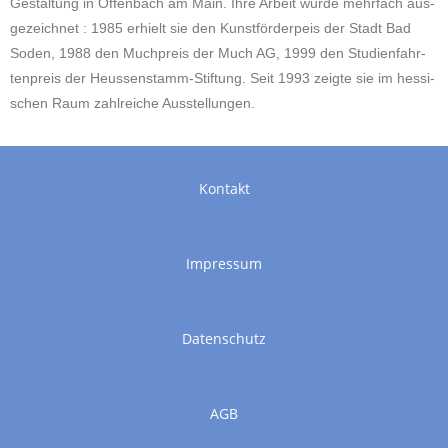
Gestal­tung in Offen­bach am Main. Ihre Arbeit wurde mehr­fach
aus­
ge­zeich­net : 1985 erhielt sie den Kunst­för­derpeis der Stadt Bad
Soden, 1988 den Much
preis der Much AG, 1999 den Stu­di­en­fahr­
ten­preis der Heu­ssen­stamm-Stif­tung. Seit 1993
zeigte sie im hes­si­
schen Raum zahl­rei­che Ausstellungen.
Kontakt
Impressum
Datenschutz
AGB