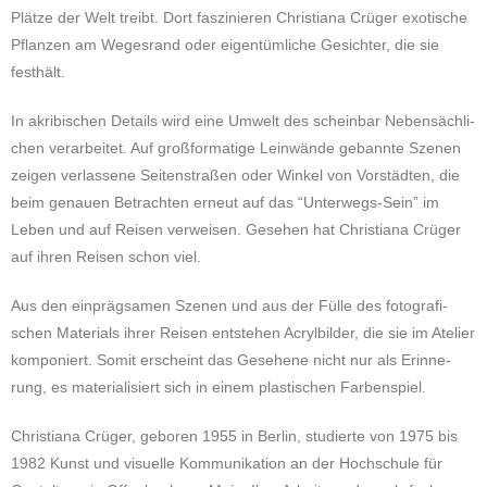
Plätze der Welt treibt. Dort fas­zi­nie­ren Chri­stia­na Crüger exo­ti­sche
Pflan­zen
am Weges­rand oder eigen­tüm­li­che Gesich­ter, die sie
festhält.
In akri­bi­schen Details wird eine Umwelt
des schein­bar Neben­säch­li­
chen ver­ar­bei­tet. Auf groß­for­ma­ti­ge Lein­wän­de gebann­te Szenen
zeigen
ver­las­se­ne Sei­ten­stra­ßen oder Winkel von Vor­städ­ten, die
beim genau­en Betrach­ten erneut auf das “
Unter­wegs-Sein” im
Leben und auf Reisen ver­wei­sen. Gese­hen hat Chri­stia­na Crüger
auf ihren
Reisen schon viel.
Aus den ein­präg­sa­men Szenen und aus der Fülle des foto­gra­fi­
schen Mate­ri­als
ihrer Reisen ent­ste­hen Acryl­bil­der, die sie im Ate­lier
kom­po­niert. Somit erscheint das Gese­he­ne nicht
nur als Erin­ne­
rung, es mate­ria­li­siert sich in einem pla­sti­schen Farbenspiel.
Chri­stia­na Crüger, gebo­ren 1955 in Berlin, stu­dier­te von 1975 bis
1982 Kunst und visu­el­le Kom­mu­ni
kation an der Hoch­schu­le für